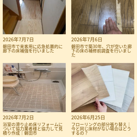
2026年7月7日
2026年7月6日
磐田市で来客用に応急処置的に
磐田市で築30年、穴が空いた廊
廊下の床補強を行いました
下の床の補修前調査を行いまし
た
2026年7月2日
2026年6月25日
浴室の滑り止め床リフォームに
フローリングの部分張り替え｜
ついて協力業者様と協力して見
今と同じ床材がない場合はどう
積り作成｜磐田市
するの？