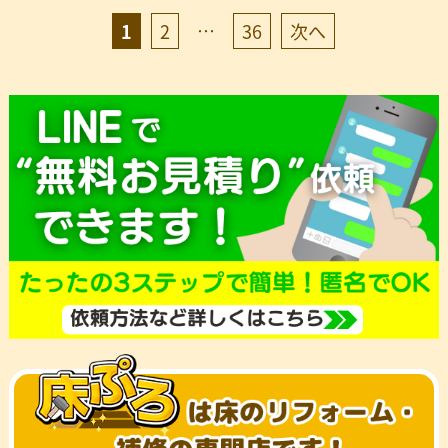
投
…
1
2
36
次へ
稿
の
ペ
ー
ジ
送
り