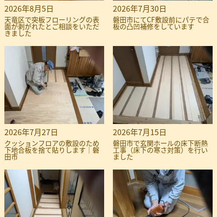
2026年8月5日
2026年7月30日
天竜区で突板フローリングの表
磐田市にてCF敷設前にパテで合
面が剥がれたとご相談をいただ
板の凸凹補修をしています
きました
2026年7月27日
2026年7月15日
クッションフロアの敷設のため
磐田市で玄関ホールの床下断熱
下地合板を捨て貼りします｜磐
工事（床下の寒さ対策）を行い
田市
ました