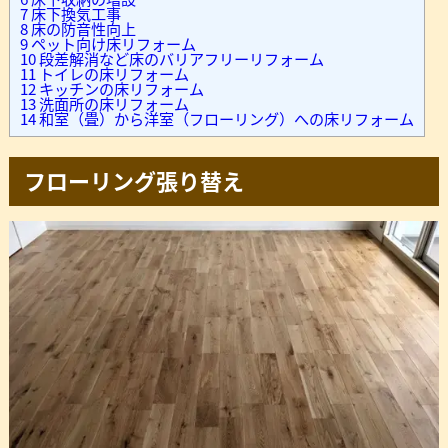
7
床下換気工事
8
床の防音性向上
9
ペット向け床リフォーム
10
段差解消など床のバリアフリーリフォーム
11
トイレの床リフォーム
12
キッチンの床リフォーム
13
洗面所の床リフォーム
14
和室（畳）から洋室（フローリング）への床リフォーム
フローリング張り替え