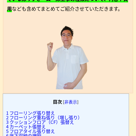
用
なども含めてまとめてご紹介させていただきます。
目次
[
非表示
]
1
フローリング張り替え
2
フローリング重ね張り（増し張り）
3
クッションフロア（CF）張替え
4
カーペット張替え
5
フロアタイル張り替え
6
床下収納の増設