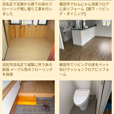
浜名区で玄関から廊下の床のフ
磐田市でわんにゃん消臭フロア
ローリング増し張り工事を行い
に床リフォーム【廊下・リビン
ました
グ・ダイニング】
浜松市浜名区で減築に伴う床の
磐田市でリビングの床をペット
新設 メープル色のフローリング
向けクッションフロアにリフォ
を採用
ーム