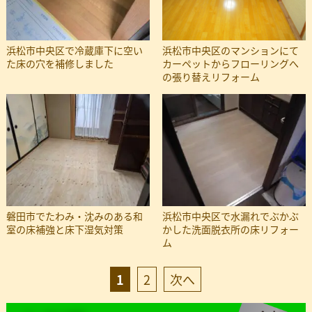
浜松市中央区で冷蔵庫下に空い
浜松市中央区のマンションにて
た床の穴を補修しました
カーペットからフローリングへ
の張り替えリフォーム
磐田市でたわみ・沈みのある和
浜松市中央区で水漏れでぶかぶ
室の床補強と床下湿気対策
かした洗面脱衣所の床リフォー
ム
投
1
2
次へ
稿
の
ペ