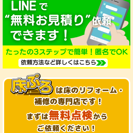
ー
ジ
送
り